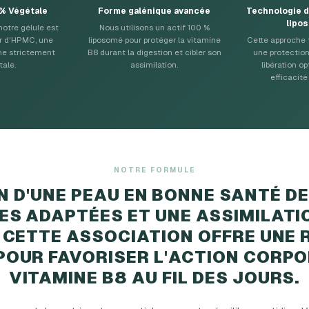
 % Végétale
Forme galénique avancée
Technologie d
lipo
notre gélule est
Nous utilisons un actif 100 %
ir d'HPMC, une
liposomé pour protéger la vitamine
Cette approche 
ine strictement
B8 durant la digestion et cibler son
une protection
tale.
assimilation.
libération o
efficacité
NOTRE FORMULE
EN D'UNE PEAU EN BONNE SANTÉ D
S ADAPTÉES ET UNE ASSIMILATI
 CETTE ASSOCIATION OFFRE UNE
OUR FAVORISER L'ACTION CORPO
VITAMINE B8 AU FIL DES JOURS.