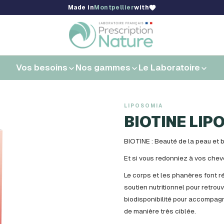
Made in
Montpellier
with
Vos besoins
Nos gammes
Le Laboratoire
LIPOSOMIA
BIOTINE LIP
BIOTINE : Beauté de la peau et b
Et si vous redonniez à vos cheveu
Le corps et les phanères font 
soutien nutritionnel pour retrou
biodisponibilité pour accompag
de manière très ciblée.