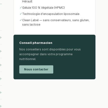
Hérault
−
✓
Gélule 100 % Végétale (HPMC)
✓
Technologie d'encapsulation liposomale
✓
Clean Label — sans conservateurs, sans gluten,
sans lactose
+
Conseil pharmacien
Nos conseillers sont disponibles pour vous
+
accompagner dans votre programme
nutritionnel.
+
Nous contacter
+
+
+