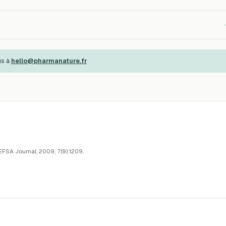
us à
hello@pharmanature.fr
. EFSA Journal, 2009; 7(9):1209.