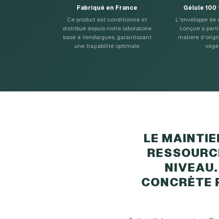
Fabriqué en France
Gélule 100
Ce produit est conditionné et
L'enveloppe de 
distribué depuis notre laboratoire
conçue à part
basé à Vendargues, garantissant
matière d'orig
une traçabilité optimale.
végé
LE MAINTI
RESSOURCE
NIVEAU.
CONCRÈTE P