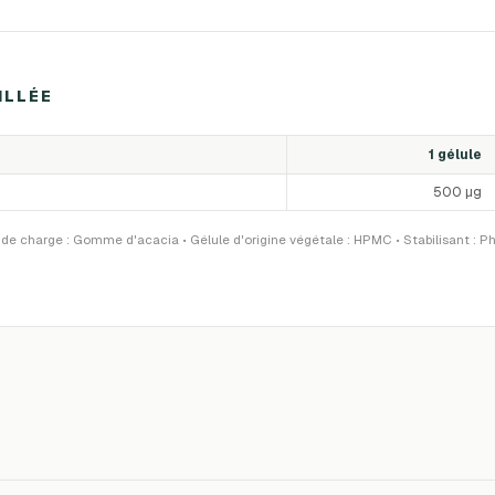
ILLÉE
1 gélule
500 µg
de charge : Gomme d'acacia • Gélule d'origine végétale : HPMC • Stabilisant : Ph