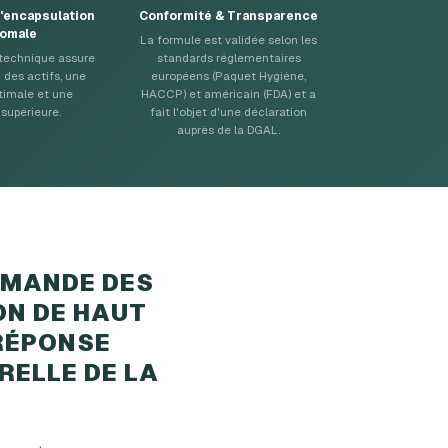
'encapsulation
Conformité & Transparence
somale
La formule est validée selon les
technique assure
standards réglementaires
 des actifs, une
européens (Paquet Hygiène,
ptimale et une
HACCP) et américain (FDA) et a
 supérieure.
fait l'objet d'une déclaration
auprès de la DGAL.
EMANDE DES
ON DE HAUT
 RÉPONSE
RELLE DE LA