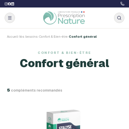
Accueil
›
Vos besoins
›
Confort & Bien-être
›
Confort général
CONFORT & BIEN-ÊTRE
Confort général
5
complément
s
recommandé
s