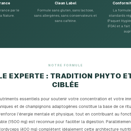
France
Clean Label
Conformi
rance par le
Formule sans gluten, sans lactose,
La formule 
a Nature.
sans allergènes, sans conservateurs et
standards ré
sans caféine.
(Paquet Hygiè
(FDA) et a fait
aupr
NOTRE FORMULE
E EXPERTE : TRADITION PHYTO E
CIBLÉE
triments essentiels pour soutenir votre concentration et votre immun
aniques et de champignons adaptogènes constitue la base de ce rituel
enforce l'énergie mentale et physique, tout en contribuant au fon
uble (1500 mg) est reconnue pour faciliter la digestion. Parallèleme
Cordyceps (400 mg) complètent idéalement cette architecture nutrit