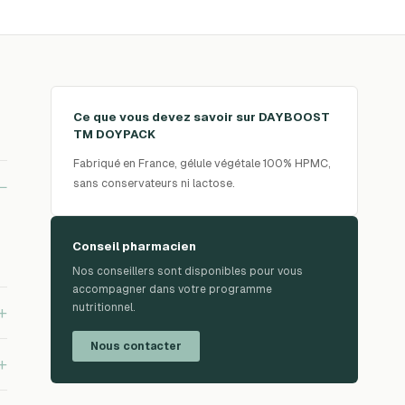
Ce que vous devez savoir sur
DAYBOOST
TM DOYPACK
Fabriqué en France, gélule végétale 100% HPMC,
sans conservateurs ni lactose.
−
Conseil pharmacien
Nos conseillers sont disponibles pour vous
accompagner dans votre programme
nutritionnel.
+
Nous contacter
+