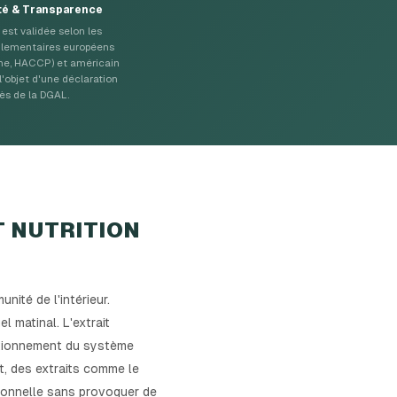
té & Transparence
est validée selon les
glementaires européens
ne, HACCP) et américain
 l'objet d'une déclaration
ès de la DGAL.
T NUTRITION
ité de l'intérieur.
 matinal. L'extrait
ctionnement du système
nt, des extraits comme le
ionnelle sans provoquer de