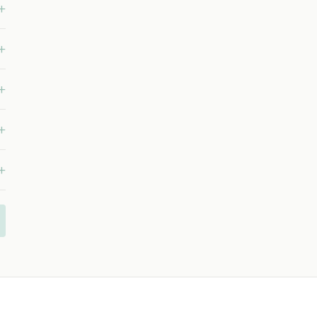
+
+
+
+
+