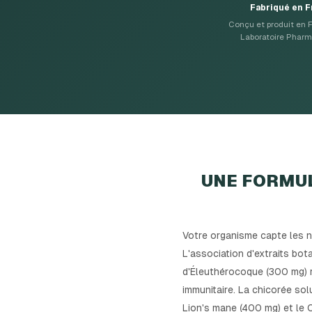
Fabriqué en 
Conçu et produit en F
Laboratoire Pharm
UNE FORMUL
Votre organisme capte les nu
L'association d'extraits bot
d'Éleuthérocoque (300 mg) r
immunitaire. La chicorée sol
Lion's mane (400 mg) et le 