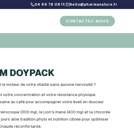
04 99 78 08 11
|
hello@pharmanature.fr
CONTACTEZ-NOUS
TM DOYPACK
it le moteur de votre vitalité sans aucune nervosité ?
nt votre concentration et votre résistance physique.
aine au café pour accompagner votre éveil en douceur.
hérocoque (300 mg), le Lion's mane (400 mg) et la chicorée
urs allie tradition phyto et nutrition ciblée pour optimiser
chaude réconfortante.