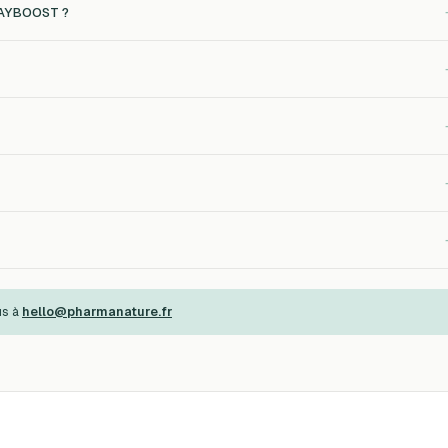
 DAYBOOST ?
us à
hello@pharmanature.fr