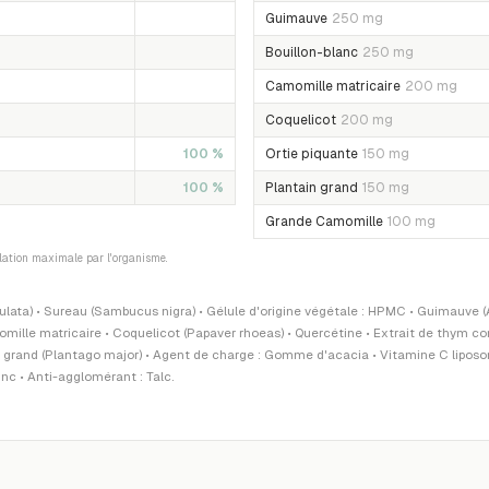
Guimauve
250 mg
Bouillon-blanc
250 mg
Camomille matricaire
200 mg
Coquelicot
200 mg
100 %
Ortie piquante
150 mg
100 %
Plantain grand
150 mg
Grande Camomille
100 mg
ilation maximale par l'organisme.
lata) • Sureau (Sambucus nigra) • Gélule d'origine végétale : HPMC • Guimauve (Al
mille matricaire • Coquelicot (Papaver rhoeas) • Quercétine • Extrait de thym c
ain grand (Plantago major) • Agent de charge : Gomme d'acacia • Vitamine C lipo
c • Anti-agglomérant : Talc.