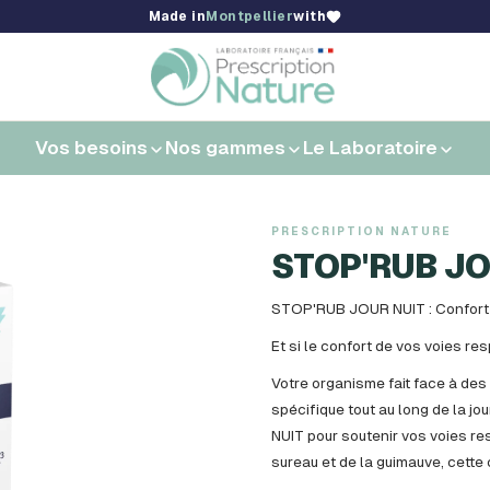
Made in
Montpellier
with
Vos besoins
Nos gammes
Le Laboratoire
PRESCRIPTION NATURE
STOP'RUB JO
STOP'RUB JOUR NUIT : Confort r
Et si le confort de vos voies resp
Votre organisme fait face à d
spécifique tout au long de la 
NUIT pour soutenir vos voies res
sureau et de la guimauve, cette