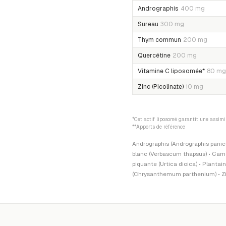
Andrographis
400 mg
Sureau
300 mg
Thym commun
200 mg
Quercétine
200 mg
Vitamine C liposomée*
80 mg
Zinc (Picolinate)
10 mg
*Cet actif liposomé garantit une assim
**Apports de référence
Andrographis (Andrographis panicu
blanc (Verbascum thapsus) • Camo
piquante (Urtica dioica) • Plant
(Chrysanthemum parthenium) • Zin