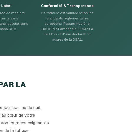
 Label
Conformité & Transparence
rée de manière
La formule est validée selon les
arantie sans
standards réglementaires
ans lactose, sans
européens (Paquet Hygiène,
 sans OGM.
HACCP) et américain (FDA) et a
fait l'objet d'une déclaration
auprès de la DGAL.
PAR LA
e jour comme de nuit.
te au cœur de votre
 vos journées exigeantes.
 de la fatigue.