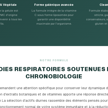
 % Végétale
Forme galénique avancée
Clean
 la gélule est
La formule intègre de la vitamine
Formule élabo
MC d'origine
C sous forme liposomée pour
stricte, g
nvenir à tous les
garantir une disponibilité
conservateurs, s
ils.
maximale par l'organisme.
gluten et
NOTRE FORMULE
OIES RESPIRATOIRES SOUTENUES 
CHRONOBIOLOGIE
emandent une attention spécifique pour conserver leur dynamique d
ion d'extraits botaniques et de vitamines apporte une réponse direc
n La sélection d'actifs diurnes rassemble des éléments pensés pour
fonctionnement normal de votre système immunitaire et à la réduction