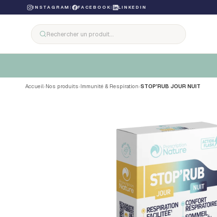
INSTAGRAM
|
FACEBOOK
|
LINKEDIN
Accueil
›
Nos produits
›
Immunité & Respiration
›
STOP'RUB JOUR NUIT