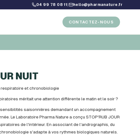
04 99 78 08 11
|
hello@pharmanature.fr
CONTACTEZ-NOUS
UR NUIT
espiratoire et chronobiologie
iratoires méritait une attention différente le matin et le soir ?
es sensibilités saisonnières demandant un accompagnement
journée. Le Laboratoire Pharma Nature a conçu STOP'RUB JOUR
piratoires de l'intérieur. En associant de l'andrographis, du
 chronobiologie s'adapte à vos rythmes biologiques naturels.