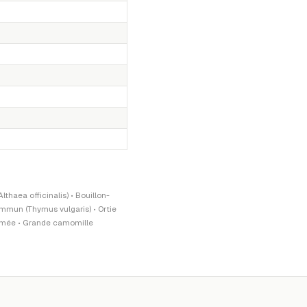
thaea officinalis) • Bouillon-
ommun (Thymus vulgaris) • Ortie
somée • Grande camomille