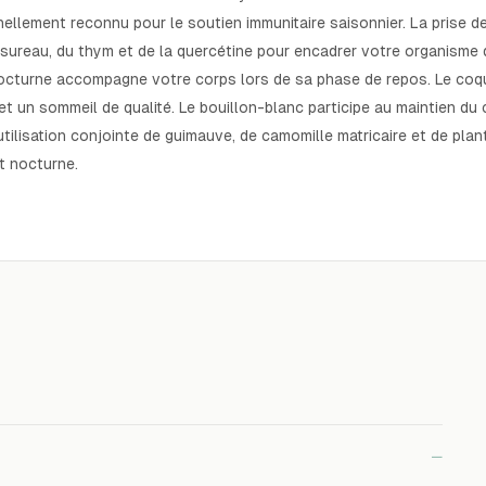
nellement reconnu pour le soutien immunitaire saisonnier. La prise d
ureau, du thym et de la quercétine pour encadrer votre organisme 
nocturne accompagne votre corps lors de sa phase de repos. Le coq
t un sommeil de qualité. Le bouillon-blanc participe au maintien du
'utilisation conjointe de guimauve, de camomille matricaire et de pla
t nocturne.
−