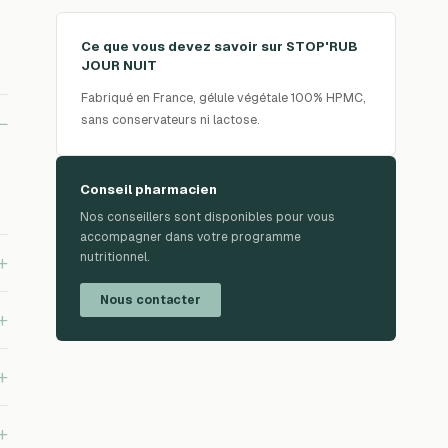
Ce que vous devez savoir sur
STOP'RUB
JOUR NUIT
Fabriqué en France, gélule végétale 100% HPMC,
sans conservateurs ni lactose.
−
Conseil pharmacien
Nos conseillers sont disponibles pour vous
accompagner dans votre programme
nutritionnel.
+
Nous contacter
+
+
+