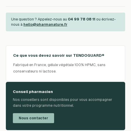
Une question ? Appelez-nous au
04 99 78 08 11
ou écrivez-
nous à
hello@pharmanature.fr
Ce que vous devez savoir sur
TENDOGUARD®
Fabriqué en France, gélule végétale 100% HPMC, sans
conservateurs ni lactose.
Conseil pharmacien
Nos conseillers sont disponibles pour vous accompagner
dans votre programme nutritionnel.
Nous contacter