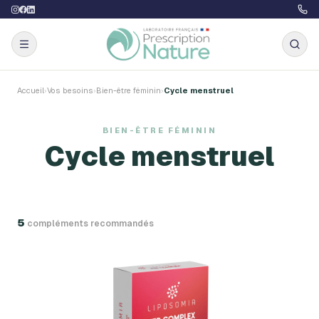
Accueil
›
Vos besoins
›
Bien-être féminin
›
Cycle menstruel
BIEN-ÊTRE FÉMININ
Cycle menstruel
5
complément
s
recommandé
s